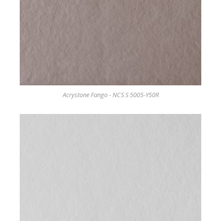
Acrystone Fango - NCS S 5005-Y50R