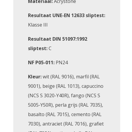
Materiaal:
Acrystone
Resultaat UNE-EN 12633 sliptest:
Klasse III
Resultaat DIN 51097:1992
sliptest:
C
NF P05-011:
PN24
Kleur:
wit (RAL 9016), marfil (RAL
9001), beige (RAL 1013), capuccino
(NCS S 3020-Y40R), fango (NCS S
5005-Y50R), perla grijs (RAL 7035),
basalto (RAL 7015), cemento (RAL
7030), antraciet (RAL 7016), grafiet