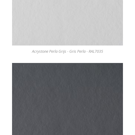
Acrystone Perla Grijs - Gris Perla - RAL7035