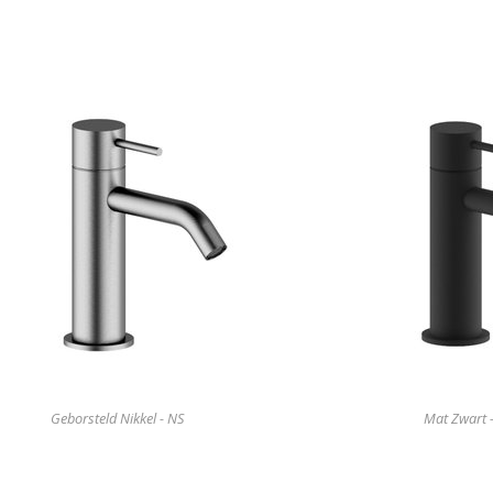
Geborsteld Nikkel - NS
Mat Zwart 