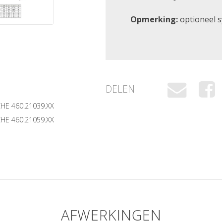
Opmerking:
optioneel 
DELEN
HE 460.21039.XX
HE 460.21059.XX
N
AFWERKINGEN