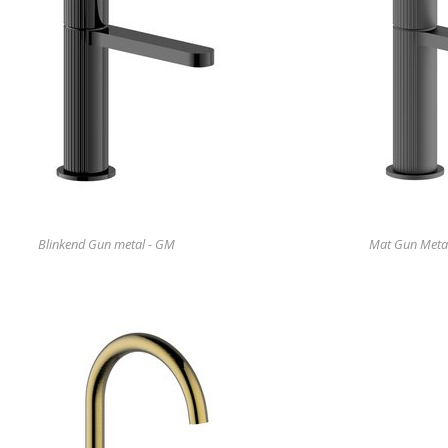
Blinkend Gun metal - GM
Mat Gun Meta