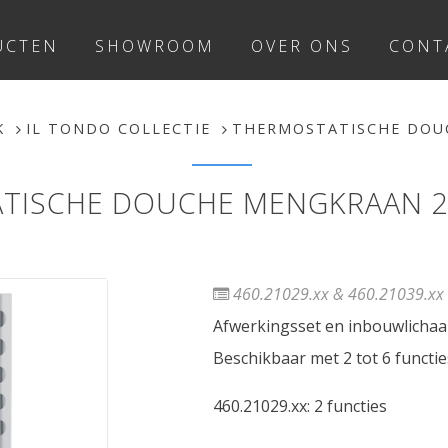
UCTEN
SHOWROOM
OVER ONS
CONT
K
IL TONDO COLLECTIE
THERMOSTATISCHE DOUC
TISCHE DOUCHE MENGKRAAN 2-
460.21029.xx & 460.21039.xx 
Afwerkingsset en inbouwlicha
Beschikbaar met 2 tot 6 functie
460.21029.xx: 2 functies