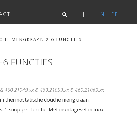
ACT
NL
FR
HE MENGKRAAN 2-6 FUNCTIES
6 FUNCTIES
& 460.21049.xx & 460.21059.xx & 460.21069.xx
am thermostatische douche mengkraan.
s. 1 knop per functie. Met montageset in inox.