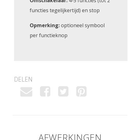
Omschakelaar:
4-5 functies (tot 2
functies tegelijkertijd) en stop
Opmerking:
optioneel symbool
per functieknop
DELEN
AFWERKINGEN