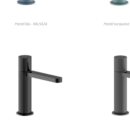
Pastel blu - RAL5024
Pastel turquoise