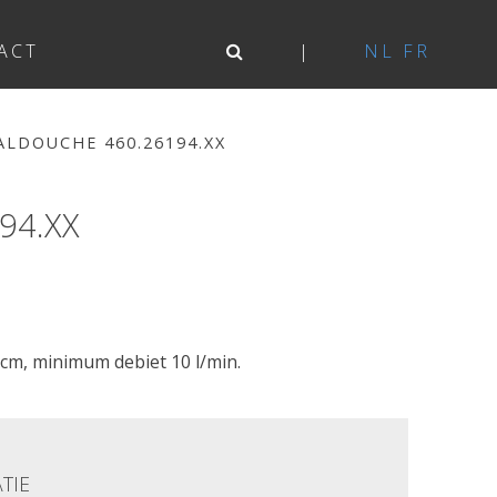
ACT
NL
FR
LDOUCHE 460.26194.XX
94.XX
cm, minimum debiet 10 l/min.
TIE