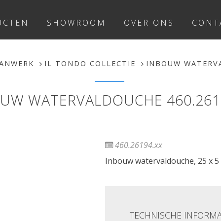
UCTEN
SHOWROOM
OVER ONS
CONT
ANWERK
IL TONDO COLLECTIE
INBOUW WATERVA
UW WATERVALDOUCHE 460.261
460.26194.xx
Inbouw watervaldouche, 25 x 5 
TECHNISCHE INFORMA