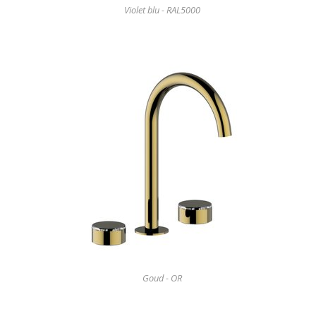
Violet blu - RAL5000
Goud - OR