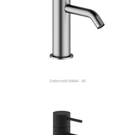
Geborsteld Nikkel - NS