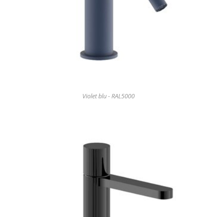
Violet blu - RAL5000