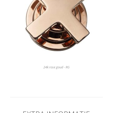
24k rose goud - RG