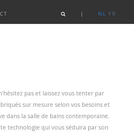
CT
NL
FR
'hésitez pas et laissez vous tenter par
fabriqués sur mesure selon vos besoins et
uve dans la salle de bains contemporaine.
ute technologie qui vous séduira par son