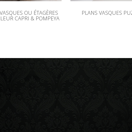
 VASQUES OU ÉTAGÈRES
PLANS VASQUES PU
LEUR CAPRI & POMPEYA