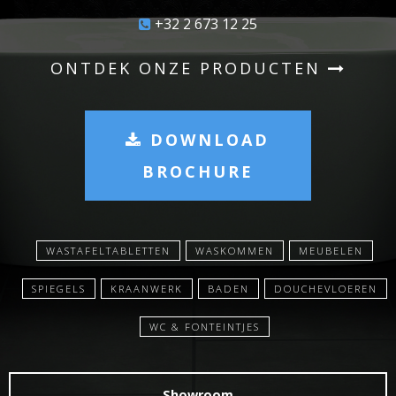
+32 2 673 12 25
ONTDEK ONZE PRODUCTEN
DOWNLOAD
BROCHURE
WASTAFELTABLETTEN
WASKOMMEN
MEUBELEN
SPIEGELS
KRAANWERK
BADEN
DOUCHEVLOEREN
WC & FONTEINTJES
Showroom