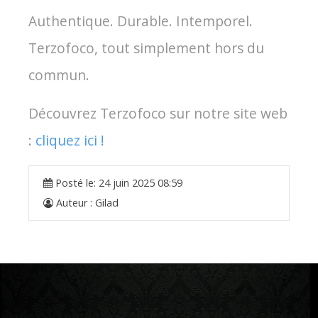
Authentique. Durable. Intemporel.
Terzofoco, tout simplement hors du
commun.
Découvrez Terzofoco sur notre site web
:
cliquez ici !
Posté le:
24 juin 2025 08:59
Auteur :
Gilad