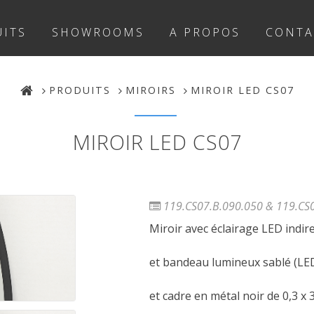
ITS
SHOWROOMS
A PROPOS
CONTA
PRODUITS
MIROIRS
MIROIR LED CS07
MIROIR LED CS07
119.CS07.B.090.050 & 119.CS
Miroir avec éclairage LED indire
et bandeau lumineux sablé (LE
et cadre en métal noir de 0,3 x 