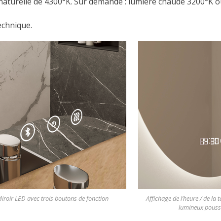
e naturelle de 4300°K. Sur demande : lumière chaude 3200°K 
echnique.
iroir LED avec trois boutons de fonction
Affichage de l’heure / de la
lumineux pousso