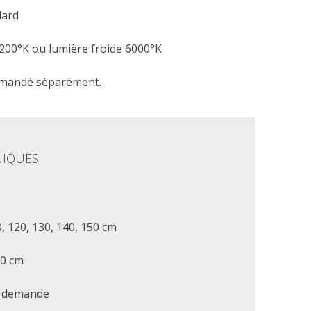
dard
200°K ou lumière froide 6000°K
mmandé séparément.
NIQUES
0, 120, 130, 140, 150 cm
60 cm
r demande