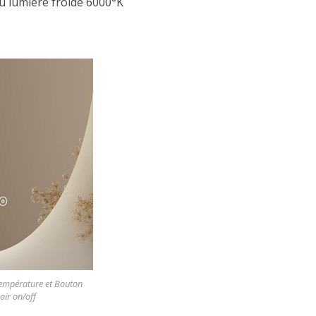
ou lumière froide 6000°K
 température et Bouton
ir on/off