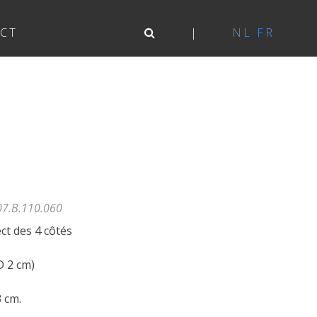
CT
NL
FR
07.B.110.060
ct des 4 côtés
D 2 cm)
3 cm.