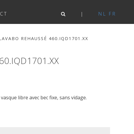
CT
NL
FR
AVABO REHAUSSÉ 460.IQD1701.XX
0.IQD1701.XX
asque libre avec bec fixe, sans vidage.