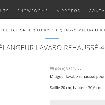
ITS
SHOWROOMS
A PROPOS
CONTA
COLLECTION IL QUADRO
IL QUADRO MÉLANGEUR L
ÉLANGEUR LAVABO REHAUSSÉ 46
460.IQD1701.xx
Mitigeur lavabo rehaussé pour v
Saillie 20 cm, hauteur 30,6 cm.