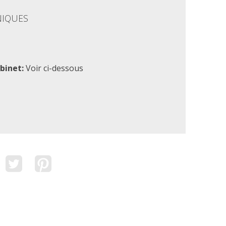
NIQUES
obinet:
Voir ci-dessous